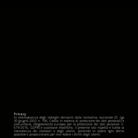
Privacy
In ottemperanza degli obblighi derivanti dalla normativa nazionale (D. Lgs
30 giugno 2003 n. 196, Codice in materia di protezione dei dati personali) e
comunitaria, (Regolamento europeo per la protezione dei dati personali n.
679/2016, GDPR) e successive modifiche, il presente sito rispetta e tutela la
riservatezza dei visitatori e degli utenti, ponendo in essere ogni sforzo
possibile e proporzionato per non ledere i diritti degli utenti.